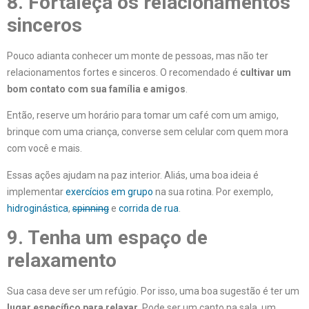
8. Fortaleça os relacionamentos
sinceros
Pouco adianta conhecer um monte de pessoas, mas não ter
relacionamentos fortes e sinceros. O recomendado é
cultivar um
bom contato com sua família e amigos
.
Então, reserve um horário para tomar um café com um amigo,
brinque com uma criança, converse sem celular com quem mora
com você e mais.
Essas ações ajudam na paz interior. Aliás, uma boa ideia é
implementar
exercícios em grupo
na sua rotina. Por exemplo,
hidroginástica
,
spinning
e
corrida de rua
.
9. Tenha um espaço de
relaxamento
Sua casa deve ser um refúgio. Por isso, uma boa sugestão é ter um
lugar específico para relaxar
. Pode ser um canto na sala, um