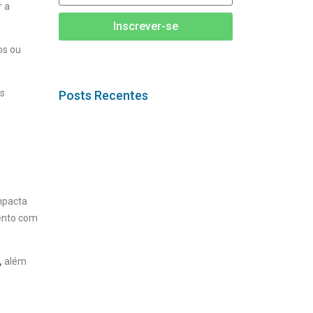
r a
Inscrever-se
os ou
as
Posts Recentes
mpacta
mento com
,
além