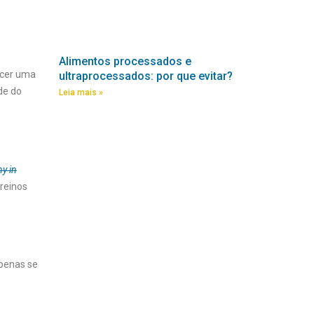
Alimentos processados e
lecer uma
ultraprocessados: por que evitar?
de do
Leia mais »
ny in
treinos
apenas se