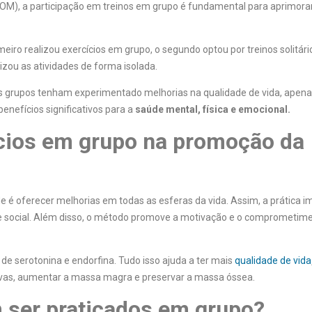
COM), a participação em treinos em grupo é fundamental para aprimora
meiro realizou exercícios em grupo, o segundo optou por treinos solitári
izou as atividades de forma isolada.
s grupos tenham experimentado melhorias na qualidade de vida, apen
nefícios significativos para a
saúde mental, física e emocional.
ícios em grupo na promoção da
 é oferecer melhorias em todas as esferas da vida. Assim, a prática i
l e social. Além disso, o método promove a motivação e o comprometi
 de serotonina e endorfina. Tudo isso ajuda a ter mais
qualidade de vida
tivas, aumentar a massa magra e preservar a massa óssea.
 ser praticados em grupo?