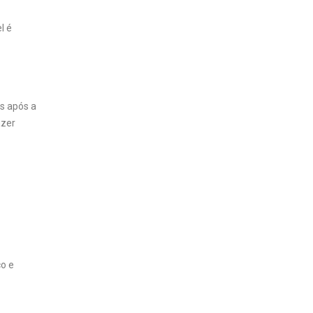
l é
os após a
azer
co e