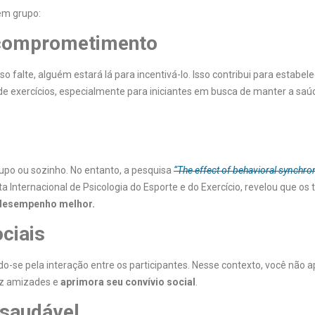
 em grupo:
 comprometimento
so falte, alguém estará lá para incentivá-lo. Isso contribui para estabe
 de exercícios, especialmente para iniciantes em busca de manter a saú
rupo ou sozinho. No entanto, a pesquisa
“The effect of behavioral synchro
a Internacional de Psicologia do Esporte e do Exercício, revelou que os 
desempenho melhor.
ciais
o-se pela interação entre os participantes. Nesse contexto, você não 
az amizades e
aprimora seu convívio social
.
saudável