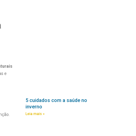
a
turais
as e
5 cuidados com a saúde no
inverno
Leia mais »
enção.