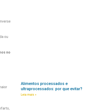
onverse
nda ou
amos no
Alimentos processados e
maior
ultraprocessados: por que evitar?
Leia mais »
nfarto,