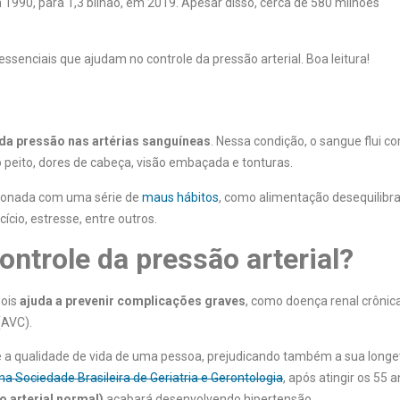
990, para 1,3 bilhão, em 2019. Apesar disso, cerca de 580 milhões
essenciais que ajudam no controle da pressão arterial. Boa leitura!
da pressão nas artérias sanguíneas
. Nessa condição, o sangue flui c
 peito, dores de cabeça, visão embaçada e tonturas.
cionada com uma série de
maus hábitos
, como alimentação desequilibr
ício, estresse, entre outros.
ontrole da pressão arterial?
pois
ajuda a prevenir complicações graves
, como doença renal crônica
(AVC).
 a qualidade de vida de uma pessoa, prejudicando também a sua longe
na Sociedade Brasileira de Geriatria e Gerontologia
, após atingir os 55 
 arterial normal)
acabará desenvolvendo hipertensão.