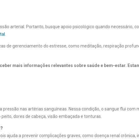
essão arterial. Portanto, busque apoio psicológico quando necessário, c
tal
.
nicas de gerenciamento do estresse, como meditação, respiração profu
 receber mais informações relevantes sobre saúde e bem-estar. Est
a pressão nas artérias sanguíneas. Nessa condição, o sangue flui com 
 peito, dores de cabeça, visão embaçada e tonturas.
l?
ois ajuda a prevenir complicações graves, como doença renal crônica, i