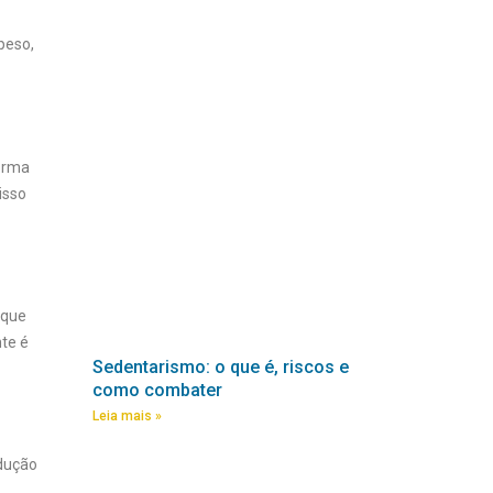
peso,
forma
isso
 que
nte é
Sedentarismo: o que é, riscos e
como combater
Leia mais »
odução