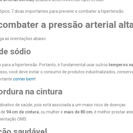
ópico, 7 dicas importantes para prevenir e combater a hipertensão.
combater a pressão arterial alt
ga as orientações abaixo:
de sódio
co para a hipertensão. Portanto, é fundamental usar outros
temperos na
sso, você deve evitar o consumo de produtos industrializados, conserv
ortante
comer bem
!
ordura na cintura
dicativo de saúde, pois está associada a um maior risco de doenças
s de
94 cm de cintura
, ou mulher e
mais de 80 cm
, é melhor prestar at
rientação OMS.
ção saudável