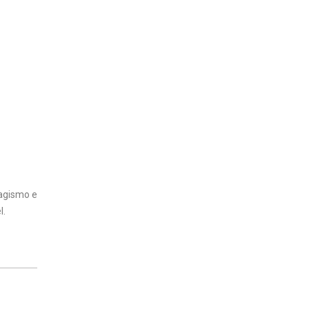
bagismo e
l.