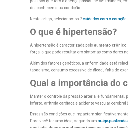
pessoas que têm a doença passou de 650 milhões, em 1
desconhecem sua condição.
Neste artigo, selecionamos 7
cuidados com o coração
O que é hipertensão?
A hipertensão é caracterizada pelo
aumento crônico 
força, o que pode resultar em sintomas como dores no
Além dos fatores genéticos, a enfermidade está rela
tabagismo, consumo excessivo de álcool, falta de exerc
Qual a importância do c
Manter o controle da pressão arterial é fundamental, 
infarto, arritmia cardíaca e acidente vascular cerebral 
Essas são condições que impactam significativamente
Para você ter uma ideia, segundo um
artigo publicado 
dos indivíduos normotensos (pessoas com a tensão