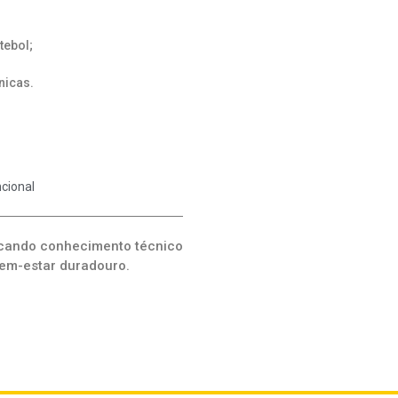
tebol;
nicas.
cional
licando conhecimento técnico
bem-estar duradouro.